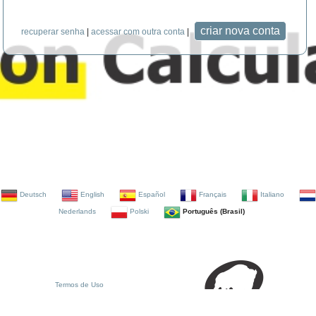
recuperar senha
|
acessar com outra conta
|
Deutsch
English
Español
Français
Italiano
Nederlands
Polski
Português (Brasil)
Termos de Uso
Política de Privacidade
Política de Cookies