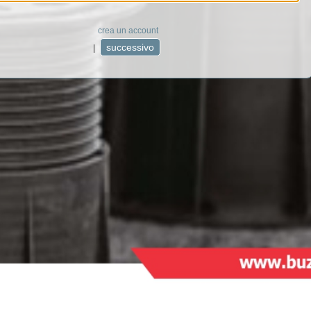
crea un account
|